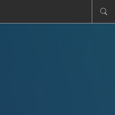
Toggl
Sea
searc
input
Ico